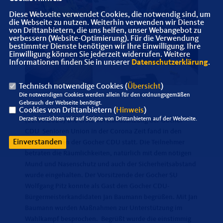
Diese Webseite verwendet Cookies, die notwendig sind, um
die Webseite zu nutzen. Weiterhin verwenden wir Dienste
von Drittanbietern, die uns helfen, unser Webangebot zu
verbessern (Website-Optimierung). Für die Verwendung
bestimmter Dienste benötigen wir Ihre Einwilligung. Ihre
Einwilligung können Sie jederzeit widerrufen. Weitere
Informationen finden Sie in unserer
Datenschutzerklärung
.
Technisch notwendige Cookies (
Übersicht
)
Die notwendigen Cookies werden allein für den ordnungsgemäßen
Gebrauch der Webseite benötigt.
Cookies von Drittanbietern (
Hinweis
)
Derzeit verzichten wir auf Scripte von Drittanbietern auf der Webseite.
(22.06.2020) Die erste Vorstandssitzung der Gocher
CDU Senioren Union in der Corona Zeit fand in den
Einverstanden
neuen Räumen der Gocher CDU statt. Die Teilnehmer
betraten die Räumlichkeiten, natürlich mit dem nötigen
Mund und Nasenschutz und auch der Sicherheitsabstand
wurde eingehalten. Der Vorsitzende der Gocher SU
Wolfgang Pitz konnte als Gast den Gocher CDU-
Bürgermeisterkandidaten Jan Baumann begrüßen. Mit Jan
Baumann wurden Maßnahmen zur Unterstützung im
Wahlkampf besprochen. Begrüßt wurde die einstimmig