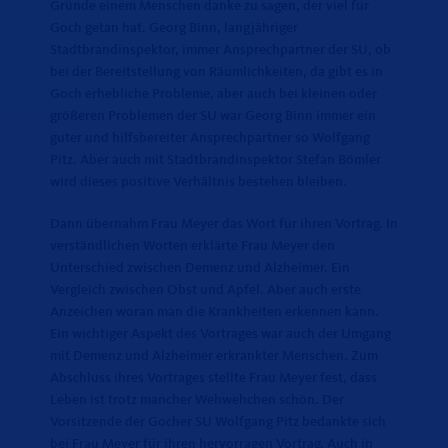
Gründe einem Menschen danke zu sagen, der viel für
Goch getan hat. Georg Binn, langjähriger
Stadtbrandinspektor, immer Ansprechpartner der SU, ob
bei der Bereitstellung von Räumlichkeiten, da gibt es in
Goch erhebliche Probleme, aber auch bei kleinen oder
größeren Problemen der SU war Georg Binn immer ein
guter und hilfsbereiter Ansprechpartner so Wolfgang
Pitz. Aber auch mit Stadtbrandinspektor Stefan Bömler
wird dieses positive Verhältnis bestehen bleiben.
Dann übernahm Frau Meyer das Wort für ihren Vortrag. In
verständlichen Worten erklärte Frau Meyer den
Unterschied zwischen Demenz und Alzheimer. Ein
Vergleich zwischen Obst und Apfel. Aber auch erste
Anzeichen woran man die Krankheiten erkennen kann.
Ein wichtiger Aspekt des Vortrages war auch der Umgang
mit Demenz und Alzheimer erkrankter Menschen. Zum
Abschluss ihres Vortrages stellte Frau Meyer fest, dass
Leben ist trotz mancher Wehwehchen schön. Der
Vorsitzende der Gocher SU Wolfgang Pitz bedankte sich
bei Frau Meyer für ihren hervorragen Vortrag. Auch in