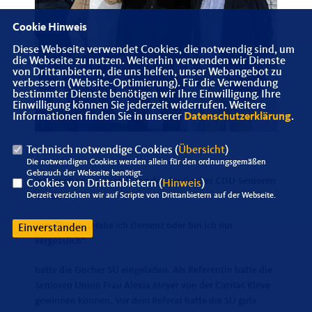
Cookie Hinweis
Diese Webseite verwendet Cookies, die notwendig sind, um
die Webseite zu nutzen. Weiterhin verwenden wir Dienste
von Drittanbietern, die uns helfen, unser Webangebot zu
verbessern (Website-Optimierung). Für die Verwendung
bestimmter Dienste benötigen wir Ihre Einwilligung. Ihre
Einwilligung können Sie jederzeit widerrufen. Weitere
Informationen finden Sie in unserer
Datenschutzerklärung
.
Technisch notwendige Cookies (
Übersicht
)
Die notwendigen Cookies werden allein für den ordnungsgemäßen
Gebrauch der Webseite benötigt.
Informationsveranstaltung der der Gocher CDU-Senioren
Cookies von Drittanbietern (
Hinweis
)
Derzeit verzichten wir auf Scripte von Drittanbietern auf der Webseite.
Union
zum Thema: „Habe ich Demenz oder bin ich nur
Einverstanden
vergesslich“
hatte die Gocher SU eingeladen. Als Referentin hatte die
Senioren Union Frau Alexia Meyer von der Caritas Kleve
gewinnen können. Vor dem Referat hatte die SU gute