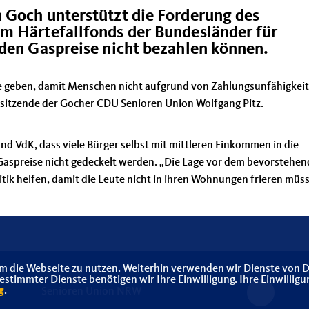
 Goch unterstützt die Forderung des
m Härtefallfonds der Bundesländer für
nden Gaspreise nicht bezahlen können.
e geben, damit Menschen nicht aufgrund von Zahlungsunfähigkeit
rsitzende der Gocher CDU Senioren Union Wolfgang Pitz.
nd VdK, dass viele Bürger selbst mit mittleren Einkommen in die
 Gaspreise nicht gedeckelt werden. „Die Lage vor dem bevorstehe
litik helfen, damit die Leute nicht in ihren Wohnungen frieren müss
m die Webseite zu nutzen. Weiterhin verwenden wir Dienste von D
timmter Dienste benötigen wir Ihre Einwilligung. Ihre Einwilligu
g
.
Senioren Union NRW