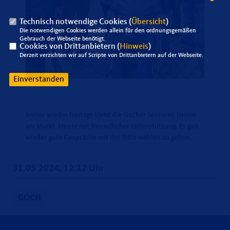
Technisch notwendige Cookies (
Übersicht
)
Die notwendigen Cookies werden allein für den ordnungsgemäßen
Gebrauch der Webseite benötigt.
Cookies von Drittanbietern (
Hinweis
)
Derzeit verzichten wir auf Scripte von Drittanbietern auf der Webseite.
Einverstanden
Immer wieder freitags steht die Gocher Senioren Union
am Markt. Heute mit freundlicher Unterstützung. Es gab
wieder gute Gespräche mit der Bitte wählen zu gehen.
31.05.2024, 12:12 Uhr
GOCH