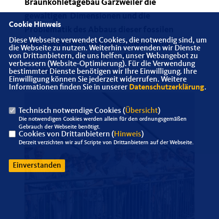
Braunkohletagebau Garzweiler die
gewaltigen Dimensionen und die
Cookie Hinweis
Problematik des Abbaus dieser fossilen
Diese Webseite verwendet Cookies, die notwendig sind, um
Energieressource bei der Umwandlung zu
die Webseite zu nutzen. Weiterhin verwenden wir Dienste
von Drittanbietern, die uns helfen, unser Webangebot zu
Strom auch im Hinblick auf den hohen CO2-
verbessern (Website-Optimierung). Für die Verwendung
Ausstoß.
bestimmter Dienste benötigen wir Ihre Einwilligung. Ihre
Einwilligung können Sie jederzeit widerrufen. Weitere
Informationen finden Sie in unserer
Datenschutzerklärung
.
Technisch notwendige Cookies (
Übersicht
)
Die notwendigen Cookies werden allein für den ordnungsgemäßen
Gebrauch der Webseite benötigt.
Cookies von Drittanbietern (
Hinweis
)
Derzeit verzichten wir auf Scripte von Drittanbietern auf der Webseite.
Einverstanden